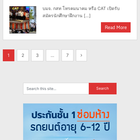
บมจ. กสท โทรคมนาคม หรือ CAT เปิดรับ
สมัครนักศึกษาฝึกงาน […]
Read More
แนะแนว
1
2
3
…
7
เรื่อง