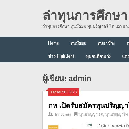
Skip
ล่าทุนการศึกษา 
to
content
ล่าทุนการศึกษา ทุนมัธยม ทุนปริญาตรี โท เอก แ
Home
ทุนมัธยม
ทุนอาชีวะ
ท
ข่าว Highlight
มุมคนดีคนเก่ง
แหล
ผู้เขียน:
admin
ตุลาคม 20, 2023
กพ เปิดรับสมัครทุนปริญญา
By
admin
ทุนปริญญาเอก
,
ทุนปริญญาโท
สำนักงาน ก.พ. เป