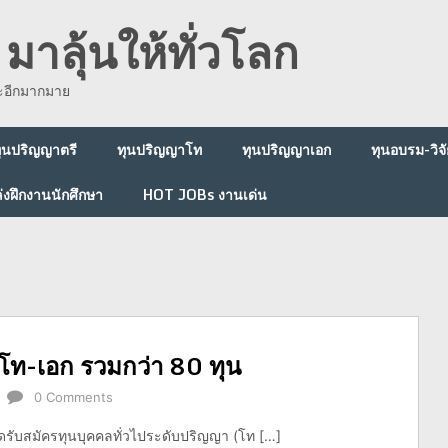
มาลุ้นให้ทั่วโลก
ละอีกมากมาย
ุนปริญญาตรี
ทุนปริญญาโท
ทุนปริญญาเอก
ทุนอบรม-วิจั
่งฝึกงานนักศึกษา
HOT JOBs งานเด่น
โท-เอก รวมกว่า 80 ทุน
0 Comments
ิดรับสมัครทุนบุคคลทั่วไประดับปริญญา (โท […]