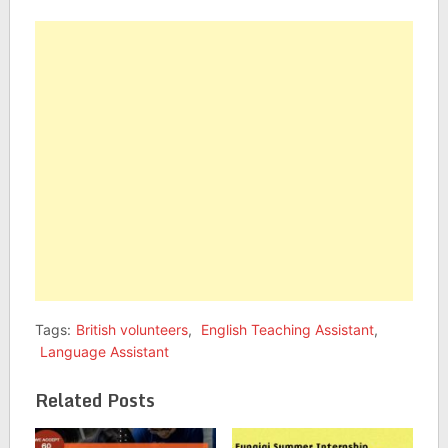
on
on
Facebook
Twitter
(Opens
(Opens
in
in
new
new
window)
window)
Tags:
British volunteers
,
English Teaching Assistant
,
Language Assistant
Related Posts