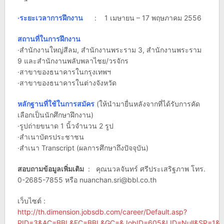
·ระยะเวลาการฝึกงาน
: 1 เมษายน – 17 พฤษภาคม 2556
สถานที่ในการฝึกงาน
·สำนักงานใหญ่สีลม, สำนักงานพระราม 3, สำนักงานพระราม
9 และสำนักงานพลับพลาไชย/วรจักร
·สาขาของธนาคารในกรุงเทพฯ
·สาขาของธนาคารในต่างจังหวัด
หลักฐานที่ใช้ในการสมัคร
(ให้นำมายื่นหลังจากที่ได้รับการคัด
เลือกเป็นนักศึกษาฝึกงาน)
·รูปถ่ายขนาด 1 นิ้วจำนวน 2 รูป
·สำเนาบัตรประชาชน
·สำเนา Transcript (ผลการศึกษาถึงปัจจุบัน)
สอบถามข้อมูลเพิ่มเติม
: คุณนวลจันทร์ ศรีประเสริฐภาพ โทร.
0-2685-7855 หรือ
nuanchan.sri@bbl.co.th
เว็บไซต์ :
http://th.dimension.jobsdb.com/career/Default.asp?
PID=3&AC=BBL&EC=BBL&GC=&JobID=605&LID=Null&SP=1&F