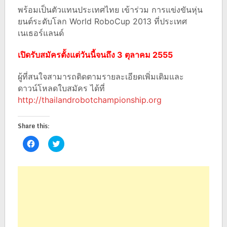
พร้อมเป็นตัวแทนประเทศไทย เข้าร่วม การแข่งขันหุ่น
ยนต์ระดับโลก World RoboCup 2013 ที่ประเทศ
เนเธอร์แลนด์
เปิดรับสมัครตั้งแต่วันนี้จนถึง 3 ตุลาคม 2555
ผู้ที่สนใจสามารถติดตามรายละเอียดเพิ่มเติมและ
ดาวน์โหลดใบสมัคร ได้ที่
http://thailandrobotchampionship.org
Share this:
Click
Click
to
to
share
share
on
on
Facebook
Twitter
(Opens
(Opens
in
in
new
new
window)
window)