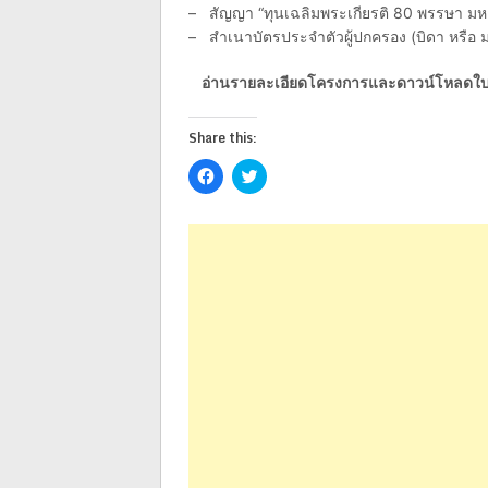
– สัญญา “ทุนเฉลิมพระเกียรติ 80 พรรษา มห
– สำเนาบัตรประจำตัวผู้ปกครอง (บิดา หรือ ม
อ่านรายละเอียดโครงการและดาวน์โหลดใบ
Share this:
Click
Click
to
to
share
share
on
on
Facebook
Twitter
(Opens
(Opens
in
in
new
new
window)
window)