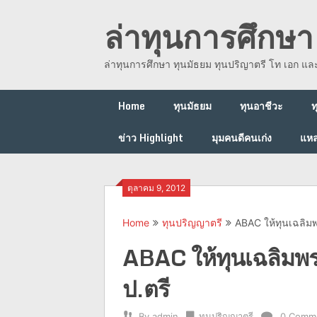
Skip
ล่าทุนการศึกษา 
to
content
ล่าทุนการศึกษา ทุนมัธยม ทุนปริญาตรี โท เอก แ
Home
ทุนมัธยม
ทุนอาชีวะ
ท
ข่าว Highlight
มุมคนดีคนเก่ง
แหล
ตุลาคม 9, 2012
Home
ทุนปริญญาตรี
ABAC ให้ทุนเฉลิมพ
ABAC ให้ทุนเฉลิมพระ
ป.ตรี
By
admin
ทุนปริญญาตรี
0 Comm