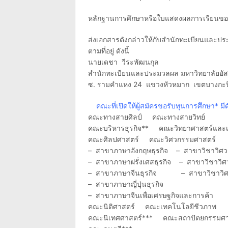
หลักฐานการศึกษาหรือใบแสดงผลการเรียนของ
ส่งเอกสารดังกล่าวให้กับสำนักทะเบียนและปร
ตามที่อยู่ ดังนี้
นายเดชา วีระพัฒนกุล
สำนักทะเบียนและประมวลผล มหาวิทยาลัยอัส
ซ. รามคำแหง 24 แขวงหัวหมาก เขตบางกะปิ
คณะที่เปิดให้ผู้สมัครขอรับทุนการศึกษา* มีด
คณะทางสายศิลป์ คณะทางสายวิทย์
คณะบริหารธุรกิจ** คณะวิทยาศาสตร์และ
คณะศิลปศาสตร์ คณะวิศวกรรมศาสตร์
– สาขาภาษาอังกฤษธุรกิจ – สาขาวิชาวิศวก
– สาขาภาษาฝรั่งเศสธุรกิจ – สาขาวิชาวิศ
– สาขาภาษาจีนธุรกิจ – สาขาวิชาวิศว
– สาขาภาษาญี่ปุ่นธุรกิจ
– สาขาภาษาจีนเพื่อเศรษฐกิจและการค้า
คณะนิติศาสตร์ คณะเทคโนโลยีชีวภาพ
คณะนิเทศศาสตร์*** คณะสถาปัตยกรรมศา