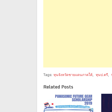
(Opens
(Opens
in
in
new
new
window)
window)
Tags:
ทุนจังหวัดชายแดนภาคใต้
,
ทุนป.ตรี
,
Related Posts