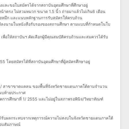
งและขอใบสมัครได้จากสถาบันอุดมศึกษาที่ศึกษาอยู่
น้าตรง ไม่สวมหมวก ขนาด 1.5 นิ้ว ถ่ายมาแล้วไม่เกิน6 เดือน
ด้วยหมึก และแนบหลักฐานการรับสมัครให้ครบถ้วน
คณบดีลงนามในหนังสือรับรองของสถานศึกษา ตามแบบที่กำหนดในใบ
่ เพื่อให้สถาบันฯ คัดเลือกผู้มีคุณสมบัติครบถ้วนและสมควรได้รับ
555 โดยสมัครได้ที่สถาบันอุดมศึกษาที่ผู้สมัครศึกษาอยู่
าร/ สาขาขาดแคลน ของพื้นที่จังหวัดชายแดนภาคใต้ตามจำนวน
แนบท้ายประกาศ
ารศึกษาที่ 1/ 2555 และไม่อยู่ในสภาพรอพินิจ/วิทยาทัณฑ์
คยได้รับผลกระทบจากเหตุการณ์ความไม่สงบในจังหวัดชายแดนภาคใต้
อบสัมภาษณ์