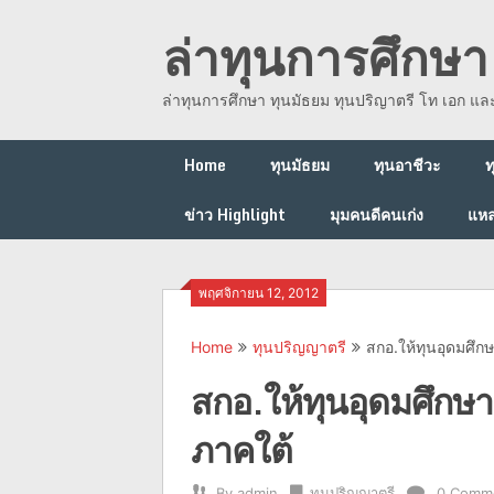
Skip
ล่าทุนการศึกษา 
to
content
ล่าทุนการศึกษา ทุนมัธยม ทุนปริญาตรี โท เอก แ
Home
ทุนมัธยม
ทุนอาชีวะ
ท
ข่าว Highlight
มุมคนดีคนเก่ง
แหล
พฤศจิกายน 12, 2012
Home
ทุนปริญญาตรี
สกอ.ให้ทุนอุดมศึก
สกอ.ให้ทุนอุดมศึกษ
ภาคใต้
By
admin
ทุนปริญญาตรี
0 Comm