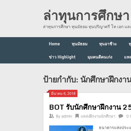
Skip
ล่าทุนการศึกษา 
to
content
ล่าทุนการศึกษา ทุนมัธยม ทุนปริญาตรี โท เอก แ
Home
ทุนมัธยม
ทุนอาชีวะ
ท
ข่าว Highlight
มุมคนดีคนเก่ง
แหล
ป้ายกำกับ:
นักศึกษาฝึกง
มีนาคม 6, 2018
BOT รับนักศึกษาฝึกงาน 
By
admin
แหล่งฝึกงานนักศึกษา
0 
ธนาคารแห่งประเศ