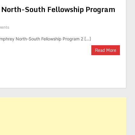
 North-South Fellowship Program
ents
umphrey North-South Fellowship Program 2 […]
Read More