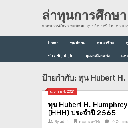
Skip
ล่าทุนการศึกษา 
to
content
ล่าทุนการศึกษา ทุนมัธยม ทุนปริญาตรี โท เอก แ
Home
ทุนมัธยม
ทุนอาชีวะ
ท
ข่าว Highlight
มุมคนดีคนเก่ง
แหล
ป้ายกำกับ:
ทุน Hubert H
เมษายน 4, 2021
ทุน Hubert H. Humphrey
(HHH) ประจำปี 2565
By
admin
ทุนอบรม-วิจัย
0 Comm