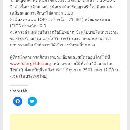
1. มีสัญชาติไทย สุขภาพแข็งแรง และมีอายุระหว่าง 30-50 ปี
2. สำเร็จการศึกษาอย่างน้อยระดับปริญญาตรี โดยมีคะแนน
เฉลี่ยตลอดการศึกษาไม่ต่ำกว่า 3.00
3. มีผลคะแนน TOEFL อย่างน้อย 71 (IBT) หรือผลคะแนน
IELTS อย่างน้อย 6.0
4. ดำรงตำแหน่งบริหารหรือมีบทบาทเชิงนโยบายในหน่วยงาน
ของรัฐหรือเอกชน และได้รับการรับรองจากหน่วยงานว่าจะ
สามารถกลับเข้าทำงานได้เมื่อการรับทุนสิ้นสุดลง
ผู้ที่สนใจสามารถศึกษารายละเอียดและสมัครออนไลน์ได้ที่
www.fulbrightthai.org
(หน้าแรกภายใต้หัวข้อ “Grants for
Thais”) ตั้งแต่บัดนี้จนถึงวันที่ 11 มิถุนายน 2561 เวลา 12.00 น.
(เวลาในประเทศไทย)
Share this:
Click
Click
to
to
share
share
on
on
Facebook
Twitter
(Opens
(Opens
in
in
new
new