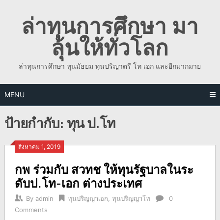
Skip
ล่าทุนการศึกษา มา
to
content
ลุ้นให้ทั่วโลก
ล่าทุนการศึกษา ทุนมัธยม ทุนปริญาตรี โท เอก และอีกมากมาย
MENU
ป้ายกำกับ:
ทุน ป.โท
สิงหาคม 1, 2019
กพ ร่วมกับ สวทช ให้ทุนรัฐบาลในระ
ดับป.โท-เอก ต่างประเทศ
By
admin
ทุนปริญญาเอก
,
ทุนปริญญาโท
0
Comments