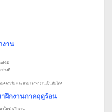
ึกงาน
์ที่ดี
อย่างดี
วามคิดริเริ่ม และสามารถทำงานเป็นทีมได้ดี
ษาฝึกงานภาคฤดูร้อน
วลาในช่วงฝึกงาน