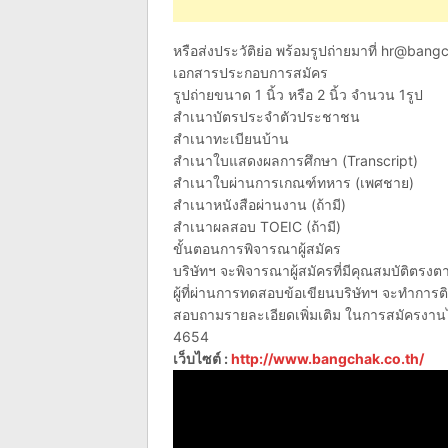
หรือส่งประวัติย่อ พร้อมรูปถ่ายมาที่
hr@bangc
เอกสารประกอบการสมัคร
รูปถ่ายขนาด 1 นิ้ว หรือ 2 นิ้ว จำนวน 1รูป
สำเนาบัตรประจำตัวประชาชน
สำเนาทะเบียนบ้าน
สำเนาใบแสดงผลการศึกษา (Transcript)
สำเนาใบผ่านการเกณฑ์ทหาร (เพศชาย)
สำเนาหนังสือผ่านงาน (ถ้ามี)
สำเนาผลสอบ TOEIC (ถ้ามี)
ขั้นตอนการพิจารณาผู้สมัคร
บริษัทฯ จะพิจารณาผู้สมัครที่มีคุณสมบัติตรงต
ผู้ที่ผ่านการทดสอบข้อเขียนบริษัทฯ จะทำการติ
สอบถามรายละเอียดเพิ่มเติม ในการสมัครงาน
4654
เว็บไซต์ :
http://www.bangchak.co.th/