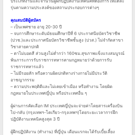
ประเภทงานและจำนวนผู้ฝึกปฏิบัติงานเทคนิคที่ต้องการให้แต่ละ
รุ่นตามความประสงค์ของสถานประกอบการต่างๆ
คุณสมบัติผู้สมัคร
– เป็นเพศชาย อายุ 20-30 ปี
– จบการศึกษาระดับมัธยมศึกษาปีที่ 6 ประกาศนียบัตรวิชาชีพ
(ปวช.)และประกาศนียบัตรวิชาชีพชั้นสูง (ปวส.) ไม่จำกัดสาขา
วิชาสายตาปกติ
– ตาไม่บอดสี ส่วนสูงไม่ต่ำกว่า 160ซม.สุขภาพแข็งแรงสมบูรณ์
พ้นภาระการรับราชการทหารตามกฎหมายว่าด้วยการรับ
ราชการทหารแล้ว
– ไม่มีรอยสัก หรือความผิดปกติทางร่างกายไม่มีประวัติ
อาชญากรรม
– ความประพฤติดีและไม่เคยเข้าเมือง หรือทำงาน โดยผิด
กฎหมายในประเทศญี่ปุ่น หรือประเทศอื่น ๆ
ผู้ผ่านการคัดเลือก IM ประเทศญี่ปุ่นจะจ่ายค่าโดยสารเครื่องบิน
ไป-กลับ (กรุงเทพฯ-โตเกียว-กรุงเทพฯ)โดยระยะเวลาการฝึก
ปฏิบัติงานเทคนิคสูงสุด 3 ปี
ผู้ฝึกปฏิบัติงาน (ทำงาน) ที่ญี่ปุ่น เดือนแรกจะได้รับเบี้ยเลี้ยง