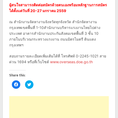
ผู้สนใจสามารถติดต่อสมัครด้วยตนเองพร้อมหลักฐานการสมัคร
ได้ตั้งแต่วันที่ 20-27 มกราคม 2559
ณ สำนักงานจัดหางานจังหวัดทุกจังหวัด สำนักจัดหางาน
กรุงเทพเขตพื้นที่ 1-10สำนักงานบริหารแรงงานไทยไปต่าง
ประเทศ อาคารสำนักงานประกันสังคมเขตพื้นที่ 3 ชั้น 10
ภายในบริเวณกระทรวงแรงงาน ถนนมิตรไมตรี ดินแดง
กรุงเทพฯ
สอบถามรายละเอียดเพิ่มเติมได้ที่ โทรศัพท์ 0-2245-1021 สาย
ด่วน 1694 หรือที่เว็บไซต์
www.overseas.doe.go.th
Share this:
Click
Click
to
to
share
share
on
on
Facebook
Twitter
(Opens
(Opens
in
in
new
new
window)
window)