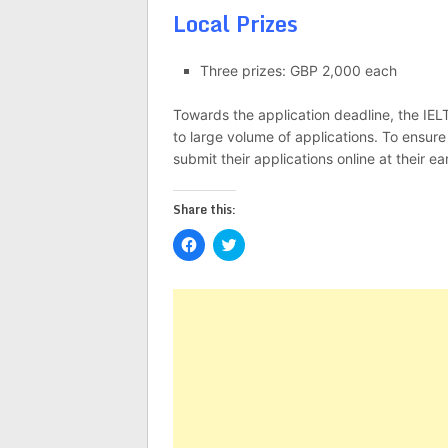
Local Prizes
Three prizes: GBP 2,000 each
Towards the application deadline, the IE
to large volume of applications. To ensure
submit their applications online at their e
Share this:
Click
Click
to
to
share
share
on
on
Facebook
Twitter
(Opens
(Opens
in
in
new
new
window)
window)