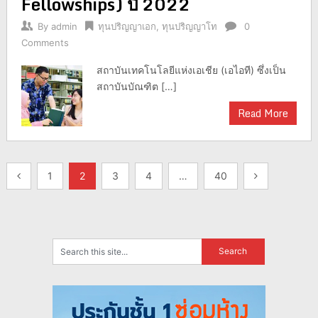
Fellowships) ปี 2022
By
admin
ทุนปริญญาเอก
,
ทุนปริญญาโท
0
Comments
สถาบันเทคโนโลยีแห่งเอเชีย (เอไอที) ซึ่งเป็น
สถาบันบัณฑิต […]
Read More
แนะแนว
1
2
3
4
…
40
เรื่อง