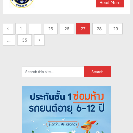
Read More
แนะแนว
1
…
25
26
27
28
29
เรื่อง
…
35