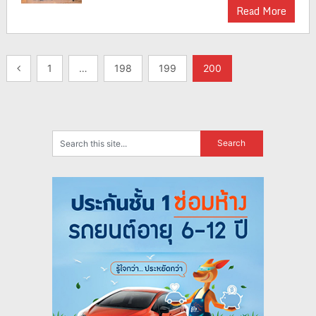
Read More
แนะแนว
1
…
198
199
200
เรื่อง