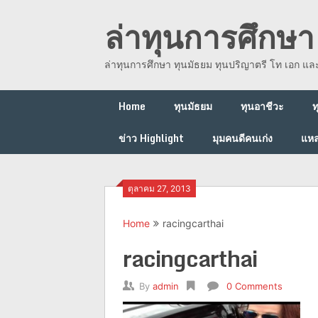
Skip
ล่าทุนการศึกษา 
to
content
ล่าทุนการศึกษา ทุนมัธยม ทุนปริญาตรี โท เอก แ
Home
ทุนมัธยม
ทุนอาชีวะ
ท
ข่าว Highlight
มุมคนดีคนเก่ง
แหล
ตุลาคม 27, 2013
Home
racingcarthai
racingcarthai
By
admin
0 Comments