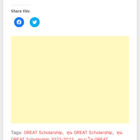
Share this:
Click
Click
to
to
share
share
on
on
Facebook
Twitter
(Opens
(Opens
in
in
new
new
window)
window)
Tags:
GREAT Scholarship
,
ทุน GREAT Scholarship
,
ทุน
GREAT Scholarship 2022-2023
,
ทุนป.โท GREAT