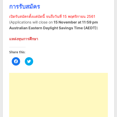
การรับสมัคร
เปิดรับสมัครตั้งแต่บัดนี้ จนถึงวันที่ 15 พฤศจิกายน 2561
(Applications will close on
15 November at 11:59 pm
Australian Eastern Daylight Savings Time (AEDT)
)
แหล่งทุนการศึกษา
Share this:
Click
Click
to
to
share
share
on
on
Facebook
Twitter
(Opens
(Opens
in
in
new
new
window)
window)