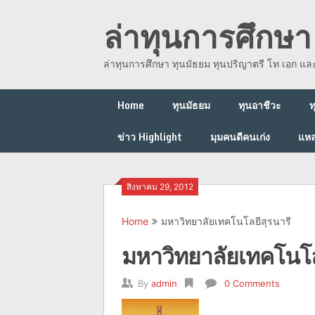
Skip
ล่าทุนการศึกษา 
to
content
ล่าทุนการศึกษา ทุนมัธยม ทุนปริญาตรี โท เอก แ
Home
ทุนมัธยม
ทุนอาชีวะ
ท
ข่าว Highlight
มุมคนดีคนเก่ง
แหล
สิงหาคม 29, 2012
Home
มหาวิทยาลัยเทคโนโลยีสุรนารี
มหาวิทยาลัยเทคโนโล
By
admin
0 Comments