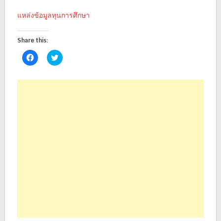
แหล่งข้อมูลทุนการศึกษา
Share this:
Click
Click
to
to
share
share
on
on
Facebook
Twitter
(Opens
(Opens
in
in
new
new
window)
window)