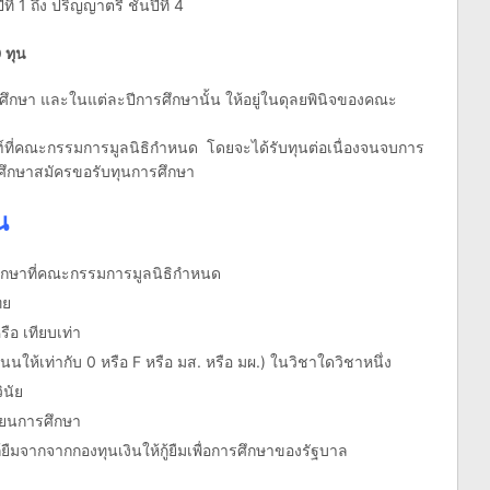
ี่ 1 ถึง ปริญญาตรี ชั้นปีที่ 4
 ทุน
กษา และในแต่ละปีการศึกษานั้น ให้อยู่ในดุลยพินิจของคณะ
ฑ์ที่คณะกรรมการมูลนิธิกำหนด โดยจะได้รับทุนต่อเนื่องจนจบการ
ารศึกษาสมัครขอรับทุนการศึกษา
น
รศึกษาที่คณะกรรมการมูลนิธิกำหนด
ทย
ือ เทียบเท่า
ห้เท่ากับ 0 หรือ F หรือ มส. หรือ มผ.) ในวิชาใดวิชาหนึ่ง
ินัย
รียนการศึกษา
ินกู้ยืมจากจากกองทุนเงินให้กู้ยืมเพื่อการศึกษาของรัฐบาล