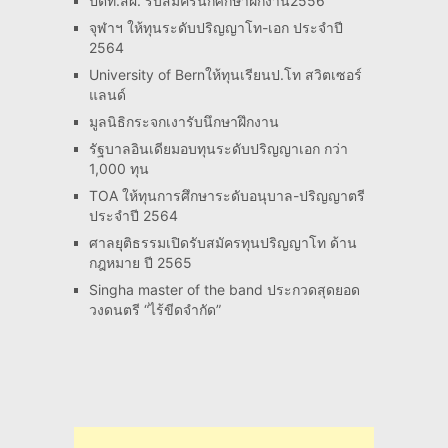
ปตท.สผ. รับสมัครนักศึกษาฝึกงาน2556
จุฬาฯ ให้ทุนระดับปริญญาโท-เอก ประจำปี
2564
University of Bernให้ทุนเรียนป.โท สวิตเซอร์
แลนด์
มูลนิธิกระจกเงารับนึกษาฝึกงาน
รัฐบาลอินเดียมอบทุนระดับปริญญาเอก กว่า
1,000 ทุน
TOA ให้ทุนการศึกษาระดับอนุบาล-ปริญญาตรี
ประจำปี 2564
ศาลยุติธรรมเปิดรับสมัครทุนปริญญาโท ด้าน
กฎหมาย ปี 2565
Singha master of the band ประกวดสุดยอด
วงดนตรี “ไร้ขีดจำกัด”