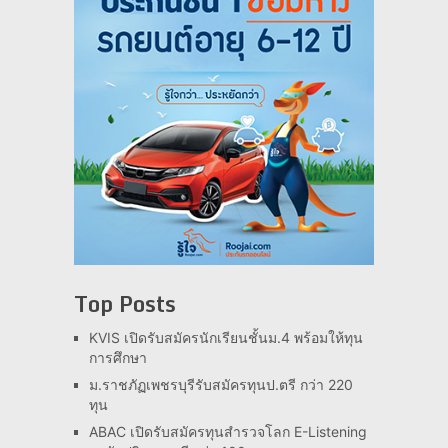
Top Posts
KVIS เปิดรับสมัครนักเรียนชั้นม.4 พร้อมให้ทุน
การศึกษา
ม.ราชภัฏเพชรบุรีรับสมัครทุนป.ตรี กว่า 220
ทุน
ABAC เปิดรับสมัครทุนสำรวจโลก E-Listening