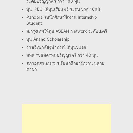
ระดับปริญญาตรี กว่า 100 ทุน
ทุน IPEC ให้ทุนเรียนฟรี ระดับ ปวส 100%
Pandora รับนักศึกษาฝึกงาน Internship
Student
ม.กรุงเทพให้ทุน ASEAN Network ระดับป.ตรี
ทุน Anand Scholarship
ราชวิทยาลัยจุฬาภรณ์ให้ทุนป.เอก
มทส.รับสมัครทุนปริญญาตรี กว่า 40 ทุน
สภาอุตสาหกรรมฯ รับนักศึกษาฝึกงาน หลาย
สาขา