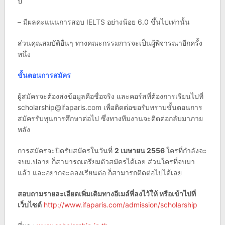
ปี
– มีผลคะแนนการสอบ IELTS อย่างน้อย 6.0 ขึ้นไปเท่านั้น
ส่วนคุณสมบัติอื่นๆ ทางคณะกรรมการจะเป็นผู้พิจารณาอีกครั้ง
หนึ่ง
ขั้นตอนการสมัคร
ผู้สมัครจะต้องส่งข้อมูลคือชื่อจริง และคอร์สที่ต้องการเรียนไปที่
scholarship@ifaparis.com
เพื่อติดต่อขอรับทราบขั้นตอนการ
สมัครรับทุนการศึกษาต่อไป ซึ่งทางทีมงานจะติดต่อกลับมาภาย
หลัง
การสมัครจะปิดรับสมัครในวันที่
2 เมษายน 2556
ใครที่กำลังจะ
จบม.ปลาย ก็สามารถเตรียมตัวสมัครได้เลย ส่วนใครที่จบมา
แล้ว และอยากจะลองเรียนต่อ ก็สามารถติดต่อไปได้เลย
สอบถามรายละเอียดเพิ่มเติมทางอีเมล์ที่ลงไว้ให้ หรือเข้าไปที่
เว็บไซ
ต์
http://www.ifaparis.com/admission/scholarship