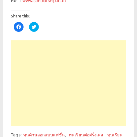
ที่มา :
www.scholarship.in.th
Share this:
Click
Click
to
to
share
share
on
on
Facebook
Twitter
(Opens
(Opens
in
in
new
new
window)
window)
Tags:
ทุนด้านออกแบบแฟชั่น
,
ทุนเรียนต่อฝรั่งเศส
,
ทุนเรียน