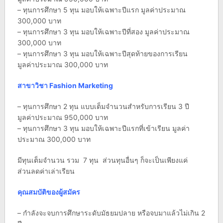
– ทุนการศึกษา 5 ทุน มอบให้เฉพาะปีแรก มูลค่าประมาณ
300,000 บาท
– ทุนการศึกษา 3 ทุน มอบให้เฉพาะปีที่สอง มูลค่าประมาณ
300,000 บาท
– ทุนการศึกษา 3 ทุน มอบให้เฉพาะปีสุดท้ายของการเรียน
มูลค่าประมาณ 300,000 บาท
สาขาวิชา Fashion Marketing
– ทุนการศึกษา 2 ทุน แบบเต็มจำนวนสำหรับการเรียน 3 ปี
มูลค่าประมาณ 950,000 บาท
– ทุนการศึกษา 3 ทุน มอบให้เฉพาะปีแรกที่เข้าเรียน มูลค่า
ประมาณ 300,000 บาท
มีทุนเต็มจำนวน รวม 7 ทุน ส่วนทุนอื่นๆ ก็จะเป็นเพียงแค่
ส่วนลดค่าเล่าเรียน
คุณสมบัติของผู้สมัคร
– กำลังจะจบการศึกษาระดับมัธยมปลาย หรือจบมาแล้วไม่เกิน 2