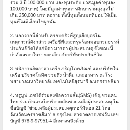
รวม 3 ปี 100,000 บาท และทุนระดับ ปวส.มูลค่าทุนละ
100,000 บาท) โดยมีมูลค่าทุนการศึกษารวมสูงสุดไม่
เกิน 250,000 บาท ต่อราย ทั้งนี้ทุนทั้งหมดที่มอบให้เป็น
ทุนที่ไม่มีเงื่อนไขผูกพัน
2. นอกจากนี้สำหรับครอบครัวที่สูญเสียบุตรใน
เหตุการณ์ดังกล่าว เครือซีพีและทรูพร้อมมอบกรมธรรม์
ประกันชีวิตให้แก่บิดา มารดา ผู้ประสบเหตุ ซึ่งขณะนี้
กำลังเจรจาในรายละเอียดกับบริษัทประกันชีวิต
3. พนักงานจิตอาสา เครือเจริญโภคภัณฑ์ และบริษัทใน
เครือ บริจาคโลหิต รวมถึง น้ำดื่ม และอาหาร ณ โรง
พยาบาลมหาวิทยาลัยเทคโนโลยีสุรนารี จ.นครราชสีมา
4. ทรูมูฟ เอชได้ร่วมส่งข้อความสั้น(SMS) เชิญชวนคน
ไทย ร่วมเป็นแรงใจบริจาคเงินช่วยเหลือผู้ประสบเหตุ ใน
ชื่อบัญชี “ช่วยเหลือผู้ประสบเหตุเทอร์มินอล 21 โดย
จังหวัดนครราชสีมา” ธ.กรุงไทย สาขาตลาดเซฟวัน เลข
บัญชี 678-9-97951-4 อีกทางหนึ่งด้วย