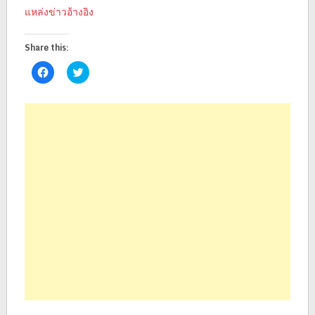
แหล่งข่าวอ้างอิง
Share this:
Click
Click
to
to
share
share
on
on
Facebook
Twitter
(Opens
(Opens
in
in
new
new
window)
window)