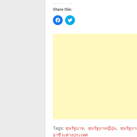
Share this:
Click
Click
to
to
share
share
on
on
Facebook
Twitter
(Opens
(Opens
in
in
new
new
window)
window)
Tags:
ทุนรัฐบาล
,
ทุนรัฐบาลญี่ปุ่น
,
ทุนรัฐบา
อาชีวะต่างประเทศ