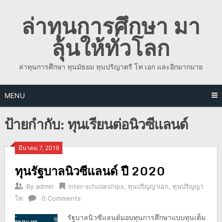
Skip
ล่าทุนการศึกษา มา
to
content
ลุ้นให้ทั่วโลก
ล่าทุนการศึกษา ทุนมัธยม ทุนปริญาตรี โท เอก และอีกมากมาย
MENU
ป้ายกำกับ:
ทุนเรียนต่อนิวซีแลนด์
มีนาคม 7, 2019
ทุนรัฐบาลนิวซีแลนด์ ปี 2020
By
admin
inter-scholarships
,
ทุนปริญญาเอก
,
ทุนปริญญา
โท
0 Comments
รัฐบาลนิวซีแลนด์มอบทุนการศึกษาแบบทุนเต็ม