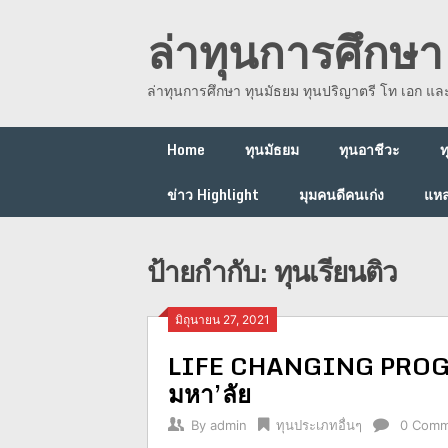
Skip
ล่าทุนการศึกษา 
to
content
ล่าทุนการศึกษา ทุนมัธยม ทุนปริญาตรี โท เอก แ
Home
ทุนมัธยม
ทุนอาชีวะ
ท
ข่าว Highlight
มุมคนดีคนเก่ง
แหล
ป้ายกำกับ:
ทุนเรียนติว
มิถุนายน 27, 2021
LIFE CHANGING PROGRAM 
มหา’ลัย
By
admin
ทุนประเภทอื่นๆ
0 Comm