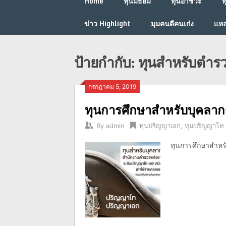
Home
ทุนมัธยม
ทุนอาชีวะ
ท
ข่าว Highlight
มุมคนดีคนเก่ง
แหล
ป้ายกำกับ:
ทุนสำหรับตำร
กรกฎาคม 5, 2019
ทุนการศึกษาสำหรับบุคลา
By
admin
ทุนปริญญาเอก
,
ทุนปริญญาโท
ทุนการศึกษาสำหร