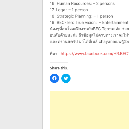
16. Human Resources: – 2 persons
17. Legal: – 1 person
18. Strategic Planning: – 1 person
19. BEC-Tero True vision: – Entertainmen
น้องๆที่สนใจจะฝึกงานกับBEC Teroนะค่ะ ช่วยร
อันดับด้วยนะค่ะ ถ้าข้อมูลไม่ครบทางเราจะไม่ร
เเละทรานสคริป มาได้ที่เมล์
chayanee.w@be
ที่มา :
https://www.facebook.com/HR.BEC
Share this:
Click
Click
to
to
share
share
on
on
Facebook
Twitter
(Opens
(Opens
in
in
new
new
window)
window)