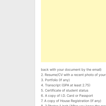
back with your document by the email)
2. Resume/CV with a recent photo of your
3. Portfolio (If any)
4. Transcript (GPA at least 2.75)
5. Certificate of student status
6. A copy of I.D. Card or Passport
7. A copy of House Registration (If any)
8. 2 Photos 1 inch (After you know the resu