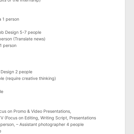
a 1 person
eb Design 5-7 people
 person (Translate news)
 1 person
 Design 2 people
e (require creative thinking)
le
ocus on Promo & Video Presentations,
TV (Focus on Editing, Writing Script, Presentations
1 person, – Assistant photographer 4 people
e