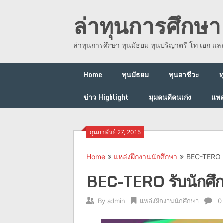
Skip
ล่าทุนการศึกษา 
to
content
ล่าทุนการศึกษา ทุนมัธยม ทุนปริญาตรี โท เอก แ
Home
ทุนมัธยม
ทุนอาชีวะ
ท
ข่าว Highlight
มุมคนดีคนเก่ง
แหล
กุมภาพันธ์ 27, 2015
Home
แหล่งฝึกงานนักศึกษา
BEC-TERO 
BEC-TERO รับนักศ
By
admin
แหล่งฝึกงานนักศึกษา
0