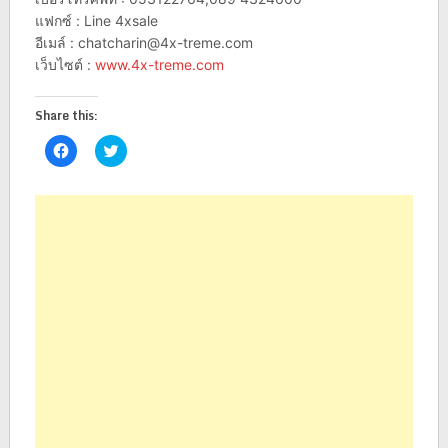
แฟกซ์ : Line 4xsale
อีเมล์ :
chatcharin@4x-treme.com
เว็บไซต์ :
www.4x-treme.com
Share this:
Click
Click
to
to
share
share
on
on
Facebook
Twitter
(Opens
(Opens
in
in
new
new
window)
window)