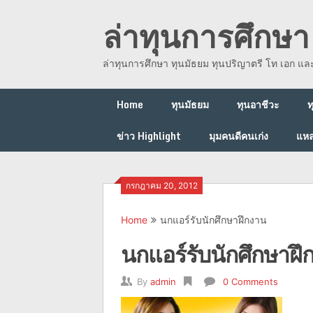
Skip
ล่าทุนการศึกษา 
to
content
ล่าทุนการศึกษา ทุนมัธยม ทุนปริญาตรี โท เอก แ
Home
ทุนมัธยม
ทุนอาชีวะ
ท
ข่าว Highlight
มุมคนดีคนเก่ง
แหล
กรกฎาคม 20, 2012
Home
นกแอร์รับนักศึกษาฝึกงาน
นกแอร์รับนักศึกษาฝึ
By
admin
0 Comments