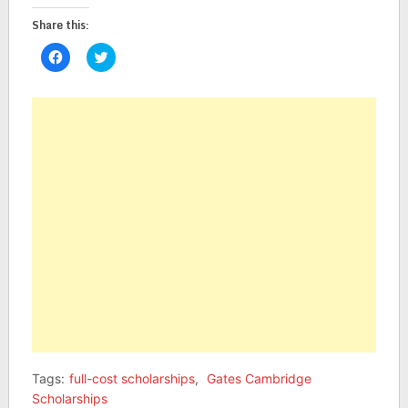
Share this:
Click
Click
to
to
share
share
on
on
Facebook
Twitter
(Opens
(Opens
in
in
new
new
window)
window)
Tags:
full-cost scholarships
,
Gates Cambridge
Scholarships