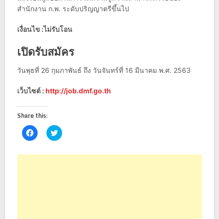
สำนักงาน ก.พ. ระดับปริญญาตรีขึ้นไป
เงื่อนไข :ไม่รับโอน
เปิดรับสมัคร
วันพุธที่ 26 กุมภาพันธ์ ถึง วันจันทร์ที่ 16 มีนาคม พ.ศ. 2563
เว็บไซต์ :
http://job.dmf.go.th
Share this:
Click
Click
to
to
share
share
on
on
Facebook
Twitter
(Opens
(Opens
in
in
new
new
window)
window)