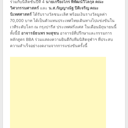
ร่วมกับนิสิตชั้นปีที่ 4
นายเกรียงไกร
พิพัฒน์วิไลกุล คณะ
วิศวกรรมศาสตร์
และ
น.ส.กัญญาณัฐ
ปิติเจริญ คณะ
นิเทศศาสตร์
ได้รับรางวัลชนะเลิศ พร้อมเงินรางวัลมูลค่า
70,000 บาท ได้เป็นตัวแทนประเทศไทยเดินทางไปแข่งขันใน
เวทีระดับโลก ณ กรุงปารีส ประเทศฝรั่งเศส ในเดือนมิถุนายนนี้
ทั้งนี้มี
อาจารย์ธนพร หงสุชน
อาจารย์ที่ปรึกษาและกรรมการ
หลักสูตร BBA ร่วมแสดงความยินดีกับทีมนิสิตจุฬาฯ ที่ประสบ
ความสำเร็จอย่างงดงามจากการแข่งขันครั้งนี้