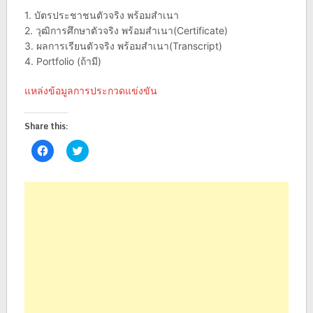
1. บัตรประชาชนตัวจริง พร้อมสำเนา
2. วุฒิการศึกษาตัวจริง พร้อมสำเนา(Certificate)
3. ผลการเรียนตัวจริง พร้อมสำเนา(Transcript)
4. Portfolio (ถ้ามี)
แหล่งข้อมูลการประกวดแข่งขัน
Share this:
Click
Click
to
to
share
share
on
on
Facebook
Twitter
(Opens
(Opens
in
in
new
new
window)
window)