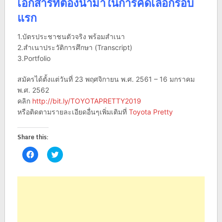
เอกสารที่ต้องนำมาในการคัดเลือกรอบ
แรก
1.บัตรประชาชนตัวจริง พร้อมสำเนา
2.สำเนาประวัติการศึกษา (Transcript)
3.Portfolio
สมัครได้ตั้งแต่วันที่ 23 พฤศจิกายน พ.ศ. 2561 – 16 มกราคม
พ.ศ. 2562
คลิก
http://bit.ly/TOYOTAPRETTY2019
หรือติดตามรายละเอียดอื่นๆเพิ่มเติมที่
Toyota Pretty
Share this:
Click
Click
to
to
share
share
on
on
Facebook
Twitter
(Opens
(Opens
in
in
new
new
window)
window)