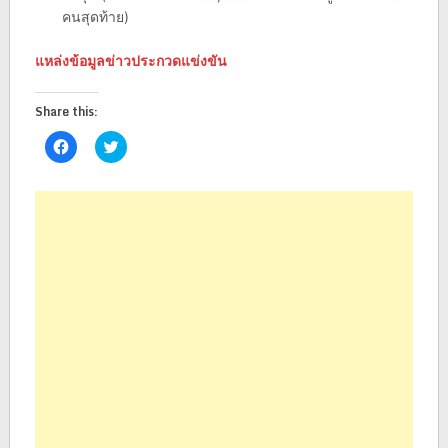
คนสุดท้าย)
แหล่งข้อมูลข่าวประกวดแข่งขัน
Share this:
Click
Click
to
to
share
share
on
on
Facebook
Twitter
(Opens
(Opens
in
in
new
new
window)
window)