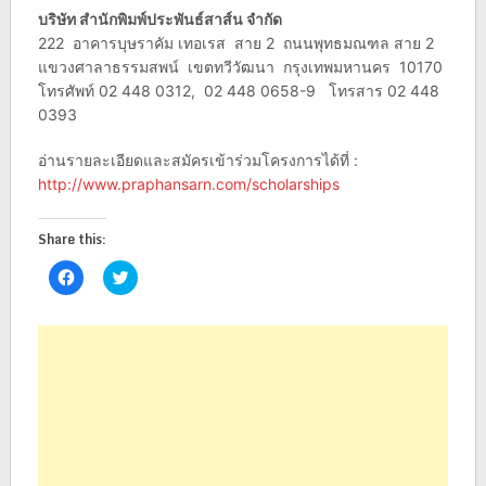
บริษัท สำนักพิมพ์ประพันธ์สาส์น จำกัด
222 อาคารบุษราคัม เทอเรส สาย 2 ถนนพุทธมณฑล สาย 2
แขวงศาลาธรรมสพน์ เขตทวีวัฒนา กรุงเทพมหานคร 10170
โทรศัพท์ 02 448 0312, 02 448 0658-9 โทรสาร 02 448
0393
อ่านรายละเอียดและสมัครเข้าร่วมโครงการได้ที่ :
http://www.praphansarn.com/scholarships
Share this:
Click
Click
to
to
share
share
on
on
Facebook
Twitter
(Opens
(Opens
in
in
new
new
window)
window)