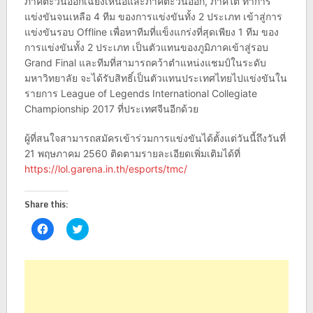
ภาคตะวันออกเฉียงเหนือและภาคตะวันออก, ภาคใต้ ทำการ
แข่งขันจนเหลือ 4 ทีม ของการแข่งขันทั้ง 2 ประเภท เข้าสู่การ
แข่งขันรอบ Offline เพื่อหาทีมที่แข็งแกร่งที่สุดเพียง 1 ทีม ของ
การแข่งขันทั้ง 2 ประเภท เป็นตัวแทนของภูมิภาคเข้าสู่รอบ
Grand Final และทีมที่สามารถคว้าตำแหน่งแชมป์ในระดับ
มหาวิทยาลัย จะได้รับสิทธิ์เป็นตัวแทนประเทศไทยไปแข่งขันใน
รายการ League of Legends International Collegiate
Championship 2017 ที่ประเทศจีนอีกด้วย
ผู้ที่สนใจสามารถสมัครเข้าร่วมการแข่งขันได้ตั้งแต่วันนี้ถึงวันที่
21 พฤษภาคม 2560 ติดตามรายละเอียดเพิ่มเติมได้ที่
https://lol.garena.in.th/esports/tmc/
Share this:
Click
Click
to
to
share
share
on
on
Facebook
Twitter
(Opens
(Opens
in
in
new
new
window)
window)