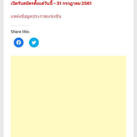
เปิดรับสมัครตั้ังแต่วันนี้ – 31 กรกฎาคม 2561
แหล่งข้อมูลประกวดแข่งขัน
Share this:
Click
Click
to
to
share
share
on
on
Facebook
Twitter
(Opens
(Opens
in
in
new
new
window)
window)