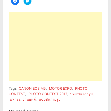
Click
Click
to
to
share
share
on
on
Facebook
Twitter
(Opens
(Opens
in
in
new
new
window)
window)
Tags:
CANON EOS M5
,
MOTOR EXPO
,
PHOTO
CONTEST
,
PHOTO CONTEST 2017
,
ประกวดถ่ายรูป
,
มหกรรมยานยนต์
,
แข่งขันถ่ายรูป