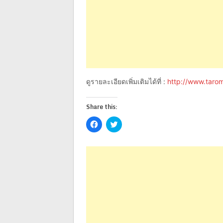
ดูรายละเอียดเพิ่มเติมได้ที่ :
http://www.taro
Share this:
Click
Click
to
to
share
share
on
on
Facebook
Twitter
(Opens
(Opens
in
in
new
new
window)
window)