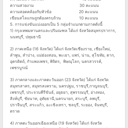
ความสวยงาม 30 คะแนน
ความสอดคล้องกับหัวข้อ 20 คะแนน
เขียนสโลแกนถูกต้องครบถ้วน 10 คะแนน
5. การแข่งขันแบ่งออกเป็น 5 กลุ่มจำแนกตามภาคดังนี้
1) กรุงเทพมหานครและปริมณฑล ได้แก่ จังหวัดสมุทรปราการ,
นนทบุรี, ปทุมธานี
2) ภาคเหนือ (16 จังหวัด) ได้แก่ จังหวัดเชียงราย, เชียงใหม่,
ลำพูน, ลำปาง, แม่ฮ่องสอน, พะเยา, แพร่, น่าน, สุโขทัย, ตาก,
อุตรดิตถ์, กำแพงเพชร, พิจิตร, พิษณุโลก, นครสวรรค์,
เพชรบูรณ์
3) ภาคกลางและภาคตะวันออก (23 จังหวัด) ได้แก่ จังหวัด
สมุทรสาคร, สมุทรสงคราม, นครปฐม, ราชบุรี,กาญจนบุรี,
เพชรบุรี, ประจวบคีรีขันธ์, อยุธยา, สุพรรณบุรี, อ่างทอง,
สิงห์บุรี, ชัยนาท, อุทัยธานี,นครนายก, สระบุรี, ลพบุรี,
ปราจีนบุรี, สระแก้ว, ฉะเชิงเทรา, ชลบุรี, ระยอง, จันทบุรี,
ตราด
4) ภาคตะวันออกเฉียงเหนือ (19 จังหวัด) ได้แก่ จังหวัด