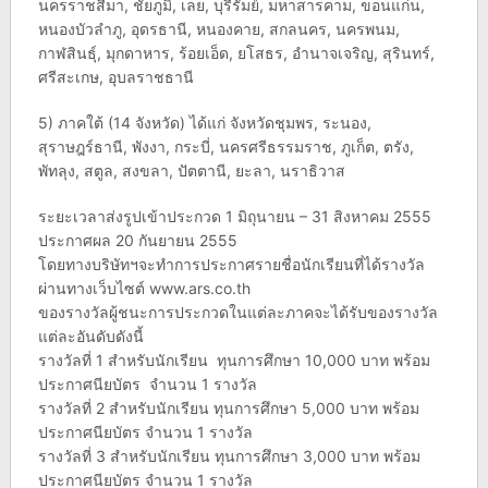
นครราชสีมา, ชัยภูมิ, เลย, บุรีรัมย์, มหาสารคาม, ขอนแก่น,
หนองบัวลำภู, อุดรธานี, หนองคาย, สกลนคร, นครพนม,
กาฬสินธุ์, มุกดาหาร, ร้อยเอ็ด, ยโสธร, อำนาจเจริญ, สุรินทร์,
ศรีสะเกษ, อุบลราชธานี
5) ภาคใต้ (14 จังหวัด) ได้แก่ จังหวัดชุมพร, ระนอง,
สุราษฎร์ธานี, พังงา, กระบี่, นครศรีธรรมราช, ภูเก็ต, ตรัง,
พัทลุง, สตูล, สงขลา, ปัตตานี, ยะลา, นราธิวาส
ระยะเวลาส่งรูปเข้าประกวด 1 มิถุนายน – 31 สิงหาคม 2555
ประกาศผล 20 กันยายน 2555
โดยทางบริษัทฯจะทำการประกาศรายชื่อนักเรียนที่ได้รางวัล
ผ่านทางเว็บไซต์ www.ars.co.th
ของรางวัลผู้ชนะการประกวดในแต่ละภาคจะได้รับของรางวัล
แต่ละอันดับดังนี้
รางวัลที่ 1 สำหรับนักเรียน ทุนการศึกษา 10,000 บาท พร้อม
ประกาศนียบัตร จำนวน 1 รางวัล
รางวัลที่ 2 สำหรับนักเรียน ทุนการศึกษา 5,000 บาท พร้อม
ประกาศนียบัตร จำนวน 1 รางวัล
รางวัลที่ 3 สำหรับนักเรียน ทุนการศึกษา 3,000 บาท พร้อม
ประกาศนียบัตร จำนวน 1 รางวัล