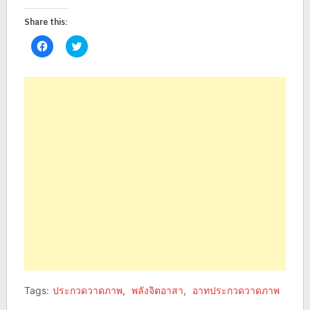
Share this:
Click
Click
to
to
share
share
on
on
Facebook
Twitter
(Opens
(Opens
in
in
new
new
window)
window)
Tags:
ประกวดวาดภาพ
,
พลังจิตอาสา
,
อาทประกวดวาดภาพ