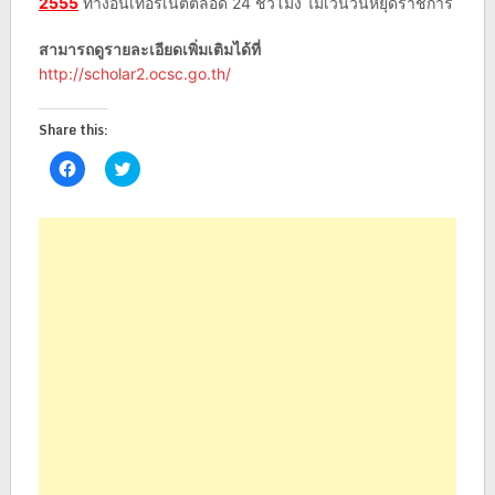
2555
ทางอินเทอร์เน็ตตลอด 24 ชั่วโมง ไม่เว้นวันหยุดราชการ
สามารถดูรายละเอียดเพิ่มเติมได้ที่
http://scholar2.ocsc.go.th/
Share this:
Click
Click
to
to
share
share
on
on
Facebook
Twitter
(Opens
(Opens
in
in
new
new
window)
window)