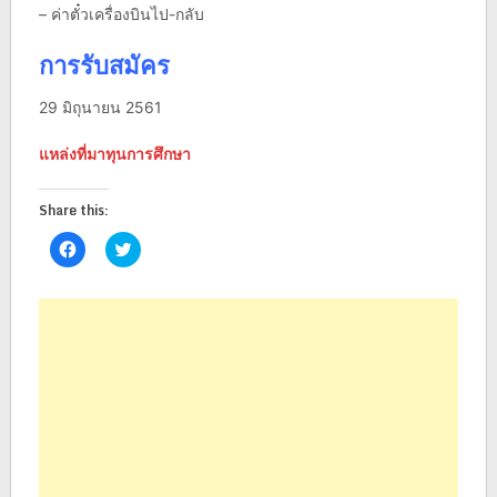
– ค่าตั๋วเครื่องบินไป-กลับ
การรับสมัคร
29 มิถุนายน 2561
แหล่งที่มาทุนการศึกษา
Share this:
Click
Click
to
to
share
share
on
on
Facebook
Twitter
(Opens
(Opens
in
in
new
new
window)
window)