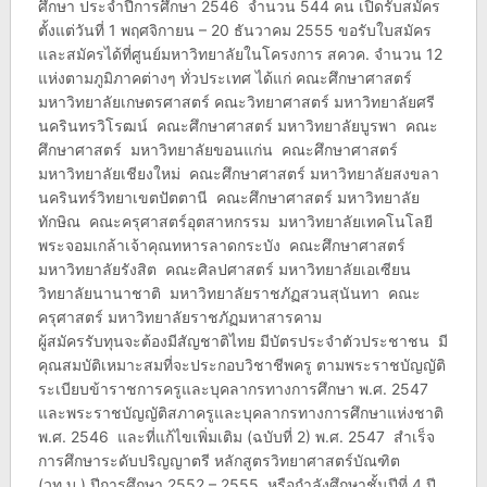
ศึกษา ประจำปีการศึกษา 2546 จำนวน 544 คน เปิดรับสมัคร
ตั้งแต่วันที่ 1 พฤศจิกายน – 20 ธันวาคม 2555 ขอรับใบสมัคร
และสมัครได้ที่ศูนย์มหาวิทยาลัยในโครงการ สควค. จำนวน 12
แห่งตามภูมิภาคต่างๆ ทั่วประเทศ ได้แก่ คณะศึกษาศาสตร์
มหาวิทยาลัยเกษตรศาสตร์ คณะวิทยาศาสตร์ มหาวิทยาลัยศรี
นครินทรวิโรฒน์ คณะศึกษาศาสตร์ มหาวิทยาลัยบูรพา คณะ
ศึกษาศาสตร์ มหาวิทยาลัยขอนแก่น คณะศึกษาศาสตร์
มหาวิทยาลัยเชียงใหม่ คณะศึกษาศาสตร์ มหาวิทยาลัยสงขลา
นครินทร์วิทยาเขตปัตตานี คณะศึกษาศาสตร์ มหาวิทยาลัย
ทักษิณ คณะครุศาสตร์อุตสาหกรรม มหาวิทยาลัยเทคโนโลยี
พระจอมเกล้าเจ้าคุณทหารลาดกระบัง คณะศึกษาศาสตร์
มหาวิทยาลัยรังสิต คณะศิลปศาสตร์ มหาวิทยาลัยเอเซียน
วิทยาลัยนานาชาติ มหาวิทยาลัยราชภัฏสวนสุนันทา คณะ
ครุศาสตร์ มหาวิทยาลัยราชภัฏมหาสารคาม
ผู้สมัครรับทุนจะต้องมีสัญชาติไทย มีบัตรประจำตัวประชาชน มี
คุณสมบัติเหมาะสมที่จะประกอบวิชาชีพครู ตามพระราชบัญญัติ
ระเบียบข้าราชการครูและบุคลากรทางการศึกษา พ.ศ. 2547
และพระราชบัญญัติสภาครูและบุคลากรทางการศึกษาแห่งชาติ
พ.ศ. 2546 และที่แก้ไขเพิ่มเติม (ฉบับที่ 2) พ.ศ. 2547 สำเร็จ
การศึกษาระดับปริญญาตรี หลักสูตรวิทยาศาสตร์บัณฑิต
(วท.บ.) ปีการศึกษา 2552 – 2555 หรือกำลังศึกษาชั้นปีที่ 4 ปี