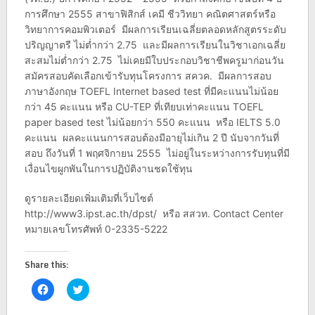
การศึกษา 2555 สาขาฟิสิกส์ เคมี ชีววิทยา คณิตศาสตร์หรือ
วิทยาการคอมพิวเตอร์ มีผลการเรียนเฉลี่ยตลอดหลักสูตรระดับ
ปริญญาตรี ไม่ต่ำกว่า 2.75 และมีผลการเรียนในวิชาเอกเฉลี่ย
สะสมไม่ต่ำกว่า 2.75 ไม่เคยมีใบประกอบวิชาชีพครูมาก่อนวัน
สมัครสอบคัดเลือกเข้ารับทุนโครงการ สควค. มีผลการสอบ
ภาษาอังกฤษ TOEFL Internet based test ที่มีคะแนนไม่น้อย
กว่า 45 คะแนน หรือ CU-TEP ที่เทียบเท่าคะแนน TOEFL
paper based test ไม่น้อยกว่า 550 คะแนน หรือ IELTS 5.0
คะแนน ผลคะแนนการสอบต้องมีอายุไม่เกิน 2 ปี นับจากวันที่
สอบ ถึงวันที่ 1 พฤศจิกายน 2555 ไม่อยู่ในระหว่างการรับทุนที่มี
เงื่อนไขผูกพันในการปฏิบัติงานชดใช้ทุน
ดูรายละเอียดเพิ่มเติมที่เว็บไซต์
http://www3.ipst.ac.th/dpst/ หรือ สสวท. Contact Center
หมายเลขโทรศัพท์ 0-2335-5222
Share this:
Click
Click
to
to
share
share
on
on