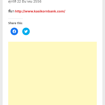
ศุกร์ที่ 22 มีนาคม 2556
ที่มา
http://www.kasikornbank.com/
Share this:
Click
Click
to
to
share
share
on
on
Facebook
Twitter
(Opens
(Opens
in
in
new
new
window)
window)